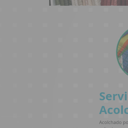
Servi
Acol
Acolchado po