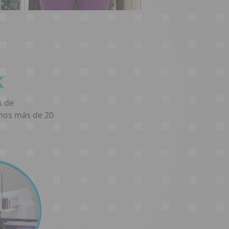
k
s de
emos más de 20