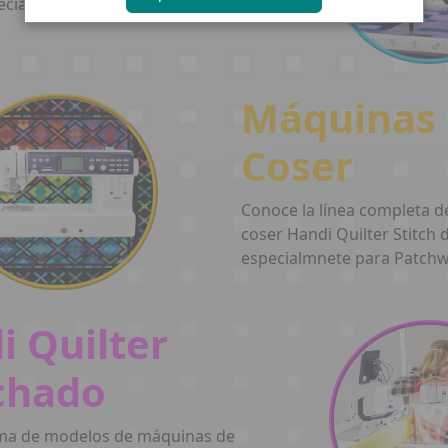
cializada Handi Quilter
Máquinas
Coser
Conoce la línea completa 
coser Handi Quilter Stitch 
especialmnete para Patch
i Quilter
chado
ma de modelos de máquinas de