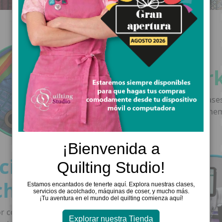
Clases de
Patchwor
Participa en nuestras clase
patchwork y quilting, ten
años de experiencia.
¡Bienvenida a
cio de
Quilting Studio!
chado
Estamos encantados de tenerte aquí. Explora nuestras clases,
servicios de acolchado, máquinas de coser, y mucho más.
¡Tu aventura en el mundo del quilting comienza aquí!
r computadora y manos libres con
Explorar nuestra Tienda