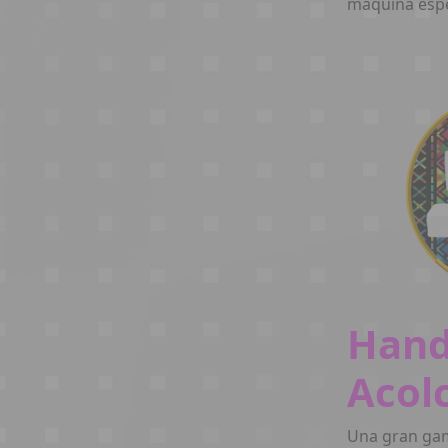
máquina espe
Hand
Acol
Una gran ga