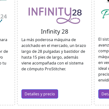
Infinity 28
El si
mara
La más poderosa máquina de
avanz
acolchado en el mercado, un brazo
compa
or de
largo de 28 pulgadas y bastidor de
máqui
vo
hasta 15 pies de largo, además
en ve
o tu
viene acompañada con el sistema
ideal 
de cómputo ProStitcher.
preci
envid
Detalles y precio
Deta