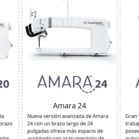
Amara 24
la
Nueva versión avanzada de Amara
Gran 
 brazo
24 con un brazo largo de 24
traba
pulgadas ofrece más espacio de
posee
mite
acolchado con gran precisión de
pulga