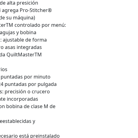
de alta presición
si agrega Pro-Stitcher®
 de su máquina)
sterTM controlado por menú:
 agujas y bobina
 ajustable de forma
o asas integradas
ada QuiltMasterTM
ios
0 puntadas por minuto
 24 puntadas por pulgada
: precisión o crucero
ate incorporadas
con bobina de clase M de
eestablecidas y
necesario está preinstalado