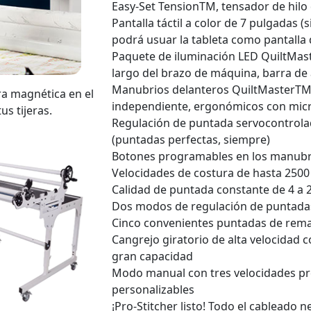
Easy-Set TensionTM, tensador de hilo 
Pantalla táctil a color de 7 pulgadas (
podrá usuar la tableta como pantalla
Paquete de iluminación LED QuiltMa
largo del brazo de máquina, barra de
Manubrios delanteros QuiltMasterTM:
ra magnética en el
independiente, ergonómicos con micr
us tijeras.
Regulación de puntada servocontrol
(puntadas perfectas, siempre)
Botones programables en los manubr
Velocidades de costura de hasta 250
Calidad de puntada constante de 4 a
Dos modos de regulación de puntadas
Cinco convenientes puntadas de rem
Cangrejo giratorio de alta velocidad 
gran capacidad
Modo manual con tres velocidades pr
personalizables
¡Pro-Stitcher listo! Todo el cableado 